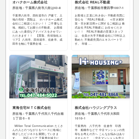
オハナホーム株式会社
株式会社 REAL不動産
所在地：千葉県八街市八街は43-8
所在地：千葉県柏市豊四季1007-1
千葉県八街市、四街道市の 戸建て、土
お客様と正直に向き合い 不動産売買に
地の売却・買取は、 オハナホーム株式
安心を 「REAL不動産」 ≪空き家対
会社にご相談ください！！ ご不要な土
策・空き家活用≫に関するご相談は 株
地、相続してお困りの不動産、 お客様
式会社 REAL不動産に お任せくださ
にあった適切なアドバイスをさせてい
い！！ REAL不動産の営業スタッフ
ただきます！！ 【買取、売却強化エ
は、 全員が大手不動産会社に10年以上
リア】 八街市、四街道市、佐倉市、成
勤めた 不動産売買のエキスパートで
田市を軸に千葉県全域 ...
す。 市場 ...
東海住宅ＭＴＣ株式会社
株式会社ハウジングプラス
所在地：千葉県八千代市八千代台南
所在地：千葉県八千代市大和田
１丁目６−６
1010-1
Million Total Communication たくさ
千葉県内 八千代市 佐倉市 印西
んの人とのつながりをベースに地域に
市 船橋市などで 中古マンションの売
根ざしたビジネスを展開していきま
却をお考えの方へ こんなお悩みはあり
す。 対応エリア 千葉県全域主に
ませんか？ ・中古マンションを売り