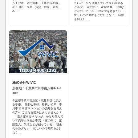
八千代市、四街道市、千葉市稲毛区・
たいが、かなり傷んでいて売却出来る
花見川区 売買、賃貸、仲介、管理、
か不安 ・家の中に、家財道具、仏壇な
不 ...
どが残っている ・現金化を急ぎたい ・
忙しいので時間をかけたくない ・経費
を抑えた ...
株式会社WiVIC
所在地：千葉県市川市南八幡4-4-5
402
千葉県千葉市美浜区・花見川区に広が
る幕張、 新都心幕張、船橋、松戸、市
川市で 中古マンションの売却をお考え
の方へ こんなお悩みはありませんか？
・空き家を売りたいが、かなり傷んで
いて売却出来るか不安 ・家の中に、家
財道具、仏壇などが残っている ・現金
化を急ぎたい ・忙しいので時間をかけ
たく ...