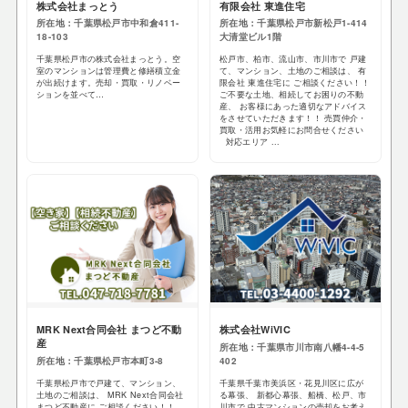
株式会社まっとう
有限会社 東進住宅
所在地：千葉県松戸市中和倉411-
所在地：千葉県松戸市新松戸1-414
18-103
大清堂ビル1階
千葉県松戸市の株式会社まっとう。空
松戸市、柏市、流山市、市川市で 戸建
室のマンションは管理費と修繕積立金
て、マンション、土地のご相談は、 有
が出続けます。売却・買取・リノベー
限会社 東進住宅に ご相談ください！！
ションを並べて…
ご不要な土地、相続してお困りの不動
産、 お客様にあった適切なアドバイス
をさせていただきます！！ 売買仲介・
買取・活用お気軽にお問合せください
対応エリア ...
MRK Next合同会社 まつど不動
株式会社WiVIC
産
所在地：千葉県市川市南八幡4-4-5
所在地：千葉県松戸市本町3-8
402
千葉県松戸市で戸建て、マンション、
千葉県千葉市美浜区・花見川区に広が
土地のご相談は、 MRK Next合同会社
る幕張、 新都心幕張、船橋、松戸、市
まつど不動産に ご相談ください！！
川市で 中古マンションの売却をお考え