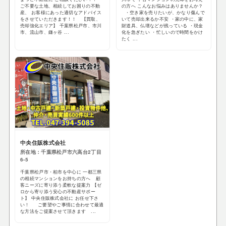
ご不要な土地、相続してお困りの不動
の方へ こんなお悩みはありませんか？
産、 お客様にあった適切なアドバイス
・空き家を売りたいが、かなり傷んで
をさせていただきます！！ 【買取、
いて売却出来るか不安 ・家の中に、家
売却強化エリア】 千葉県松戸市、市川
財道具、仏壇などが残っている ・現金
市、流山市、鎌ヶ谷 ...
化を急ぎたい ・忙しいので時間をかけ
たく ...
中央住販株式会社
所在地：千葉県松戸市六高台2丁目
6-5
千葉県松戸市・柏市を中心に 一都三県
の相続マンションをお持ちの方へ 顧
客ニーズに寄り添う柔軟な提案力 【ゼ
ロから寄り添う安心の不動産サポー
ト】 中央住販株式会社に お任せ下さ
い！ ご要望やご事情に合わせて最適
な方法をご提案させて頂きます ...