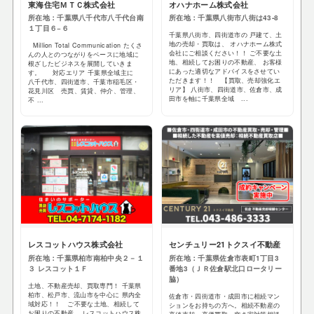
東海住宅ＭＴＣ株式会社
オハナホーム株式会社
所在地：千葉県八千代市八千代台南
所在地：千葉県八街市八街は43-8
１丁目６−６
千葉県八街市、四街道市の 戸建て、土
地の売却・買取は、 オハナホーム株式
Million Total Communication たくさ
会社にご相談ください！！ ご不要な土
んの人とのつながりをベースに地域に
地、相続してお困りの不動産、 お客様
根ざしたビジネスを展開していきま
にあった適切なアドバイスをさせてい
す。 対応エリア 千葉県全域主に
ただきます！！ 【買取、売却強化エ
八千代市、四街道市、千葉市稲毛区・
リア】 八街市、四街道市、佐倉市、成
花見川区 売買、賃貸、仲介、管理、
田市を軸に千葉県全域 ...
不 ...
レスコットハウス株式会社
センチュリー21トクスイ不動産
所在地：千葉県柏市南柏中央２－１
所在地：千葉県佐倉市表町1丁目3
３ レスコット１Ｆ
番地3（ＪＲ佐倉駅北口ロータリー
脇）
土地、不動産売却、買取専門！ 千葉県
柏市、松戸市、流山市を中心に 県内全
佐倉市・四街道市・成田市に相続マン
域対応！！ ご不要な土地、相続して
ションをお持ちの方へ。相続不動産の
お困りの不動産、 レスコットハウス株