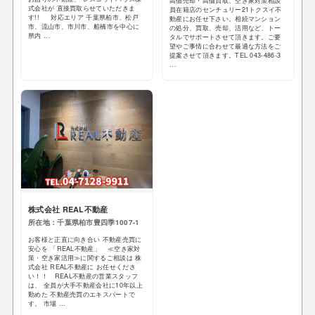
高値売却・高価買取、空き家対策相談
式会社が 直接買取らせていただきま
員在籍店のセンチュリー21トクスイ不
す!! 対応エリア 千葉県柏市、松戸
動産にお任せ下さい。相続マンション
市、流山市、市川市、船橋市を中心に
の処分、買取、売却、活用など、トー
県内 ...
タルでサポートさせて頂きます。ご要
望やご事情に合わせて最適な方法をご
提案させて頂きます。TEL 043-486-3
...
株式会社 REAL不動産
所在地：千葉県柏市豊四季1007-1
お客様と正直に向き合い 不動産売買に
安心を 「REAL不動産」 ≪空き家対
策・空き家活用≫に関するご相談は 株
式会社 REAL不動産に お任せくださ
い！！ REAL不動産の営業スタッフ
は、 全員が大手不動産会社に10年以上
勤めた 不動産売買のエキスパートで
す。 市場 ...