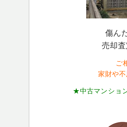
傷ん
売却査
ご
家財や不
★中古マンショ