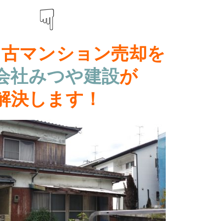
☟
中古マンション売却
を
会社みつや建設
が
解決します！