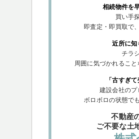
相続物件を
買い手
即査定・即買取で
近所に知
チラ
周囲に気づかれること
「古すぎて
建設会社のプ
ボロボロの状態で
不動産
ご不要な土
株式