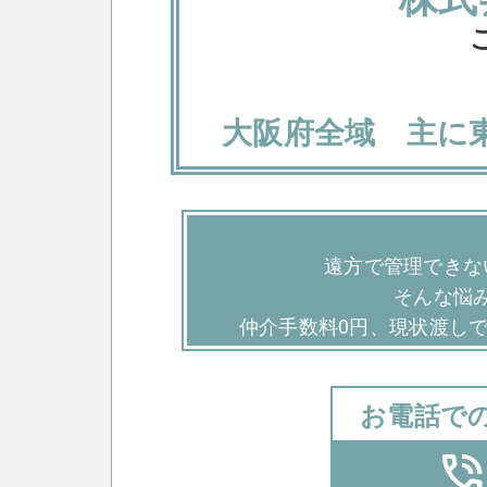
大阪府全域 主に
遠方で管理できな
そんな悩
仲介手数料0円、現状渡し
お電話で
phone_in_tal