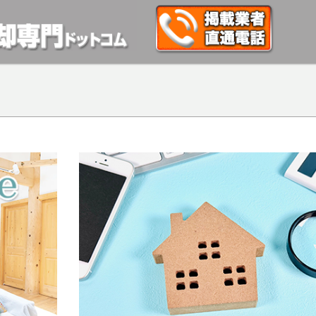
動産や開発等の「業者」が物件を買います。一般的に「売却」は時間はかかるが相
検討中の方はお気軽にご相談ください。マンション、アパート、相続不動産など不