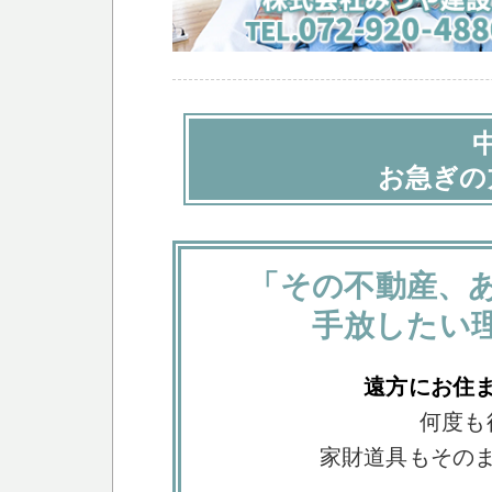
お急ぎの
「その不動産、
手放したい
遠方にお住
何度も
家財道具もその