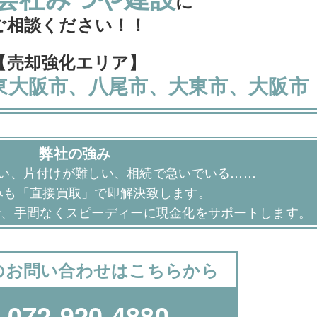
に
ご相談ください！！
【売却強化エリア】
東大阪市、八尾市、大東市、大阪市
弊社の強み
い、片付けが難しい、相続で急いでいる……
みも「直接買取」で即解決致します。
で、手間なくスピーディーに現金化をサポートします。
のお問い合わせはこちらから
k
072-920-4880