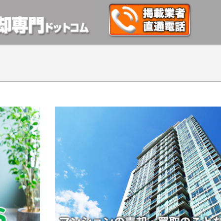
動産や開発等の「業者」が物件を買います。一般的に「売却」は時間はかかるが相
検討中の方はお気軽にご相談ください。マンション、アパート、相続不動産など不