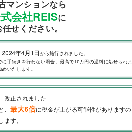
古マンションなら
式会社REIS
に
お任せください。
2024年4月1日
、
から施行されました。
でに手続きを行わない場合、最高で10万円の過料に処せられ
勧めいたします。
、改正されました。
最大6倍
と、
に税金が上がる可能性がありますの
します。