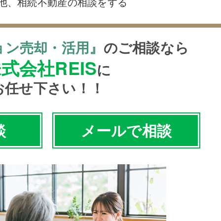
他、相続不動産の相談をする
ョン売却・活用』
のご相談なら
式会社REIS
に
お任せ下さい！！
談
メールで相談