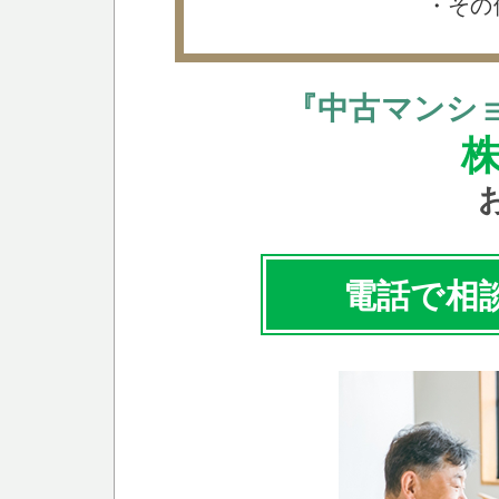
・その
『中古マンシ
株
電話で相