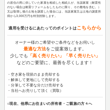
の居住の用に供していた家屋を相続した相続人が、当該家屋（耐震性
のない場合は耐震リフォームをしたものに限り、その敷地を含む。）
又は取壊し後の土地を譲渡した場合には、当該家屋又は土地の譲渡所
得から3,000万円を特別控除します。
こちらから
適用を受けるにあたってのポイントは
オーナー様のご希望やご条件などをお伺いし
をご提案致します。
最適な方法
少しでも
「高く売りたい」「早く売りたい」
などのご要望に、最善を尽くします！
・空き家を現状のまま売却する
・解体して更地にして売却する
・分筆して不要な分だけ売却する
・当社へお売りして頂く（買取）
○現在、他県にお住まいの所有者・ご親族の方々へ