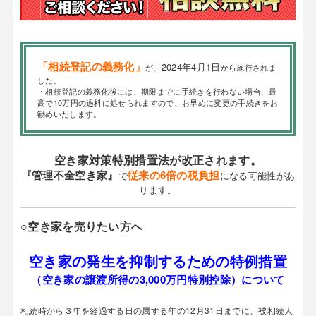
「相続登記の義務化」
2024年4月1日
が、
から施行されま
した。
・相続登記の義務化後には、期限までに手続きを行わない場合、最
高で10万円の過料に処せられますので、お早めに変更の手続きをお
勧めいたします。
空き家対策特別措置法が改正されます。
『管理不全空き家』
従来の6倍の税負担
で
になる可能性があ
ります。
○空き家を売りたい方へ
空き家の発生を抑制するための特例措置
（空き家の譲渡所得の3,000万円特別控除）について
相続時から３年を経過する日の属する年の12月31日までに、被相続人