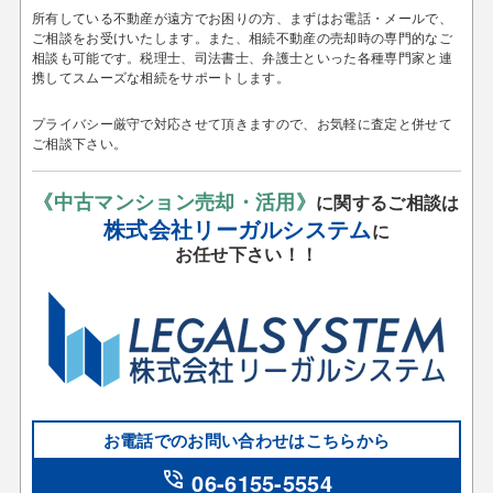
所有している不動産が遠方でお困りの方、まずはお電話・メールで、
ご相談をお受けいたします。
また、相続不動産の売却時の専門的なご
相談も可能です。税理士、司法書士、弁護士といった各種専門家と連
携してスムーズな相続をサポートします。
プライバシー厳守で対応させて頂きますので、お気軽に査定と併せて
ご相談下さい。
《中古マンション売却・活用》
に関するご相談は
株式会社リーガルシステム
に
お任せ下さい！！
お電話でのお問い合わせはこちらから
phone_in_talk
06-6155-5554