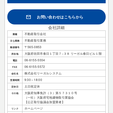
mail
お問い合わせはこちらから
会社詳細
不動産取引会社
業種
不動産取引業務
主な業務
〒565-0853
郵便番号
大阪府吹田市春日１丁目７−３８ リーガル春日ビル１階
所在地
06-6155-5554
電話
06-6155-5572
FAX
株式会社リーガルシステム
会社名
9:30～18:00
営業時間
土日祝定休
定休日
大阪府知事免許（３）第５７３１０号
その他
（一社）大阪府宅地建物取引業協会
【公正取引協議会加盟業者】
ホームページ
リンク