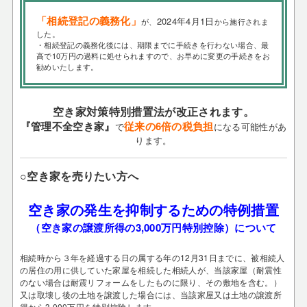
「相続登記の義務化」
2024年4月1日
が、
から施行されま
した。
・相続登記の義務化後には、期限までに手続きを行わない場合、最
高で10万円の過料に処せられますので、お早めに変更の手続きをお
勧めいたします。
空き家対策特別措置法が改正されます。
『管理不全空き家』
従来の6倍の税負担
で
になる可能性があ
ります。
○空き家を売りたい方へ
空き家の発生を抑制するための特例措置
（空き家の譲渡所得の3,000万円特別控除）について
相続時から３年を経過する日の属する年の12月31日までに、被相続人
の居住の用に供していた家屋を相続した相続人が、当該家屋（耐震性
のない場合は耐震リフォームをしたものに限り、その敷地を含む。）
又は取壊し後の土地を譲渡した場合には、当該家屋又は土地の譲渡所
得から3,000万円を特別控除します。