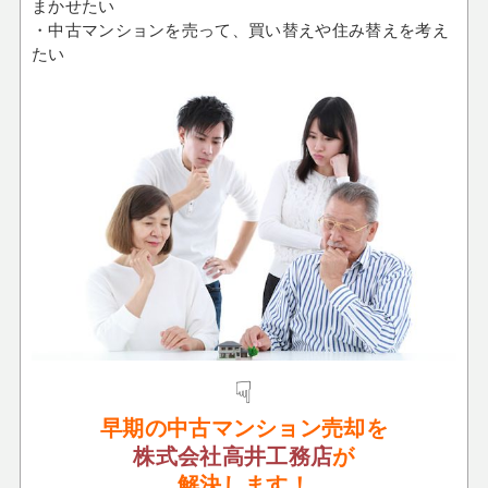
まかせたい
・中古マンションを売って、買い替えや住み替えを考え
たい
☟
早期の中古マンション
売却
を
株式会社高井工務店
が
解決します！