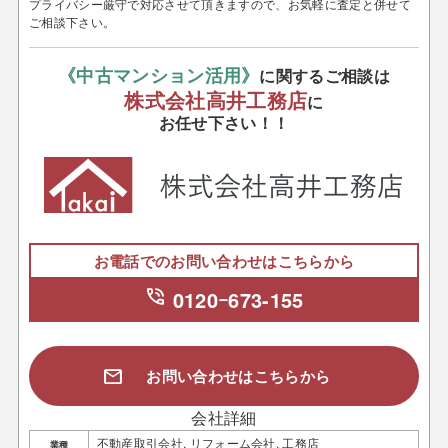
プライバシー厳守で対応させて頂きますので、お気軽に査定と併せて
ご相談下さい。
《中古マンション活用》
に関するご相談は
株式会社高井工務店
に
お任せ下さい！！
お電話でのお問い合わせはこちらから
phone_in_talk
0120ｰ673-155
mail
お問い合わせはこちらから
会社詳細
不動産取引会社, リフォーム会社, 工務店
業種