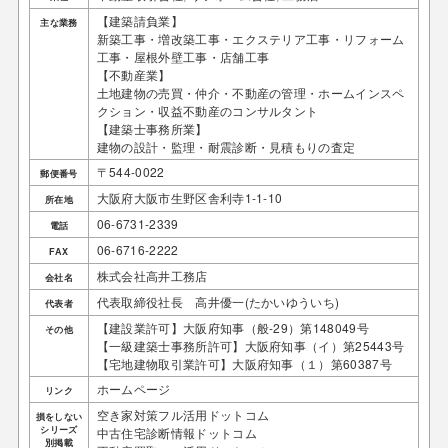
【建築請負業】
主な業務
新築工事・増改築工事・エクステリア工事・リフォーム
工事・屋根外壁工事・店舗工事
【不動産業】
土地建物の売買・仲介・不動産の管理・ホームインスペ
クション・収益不動産のコンサルタント
【建築士事務所業】
建物の設計・監理・耐震診断・見積もりの査定
〒544-0022
郵便番号
大阪府大阪市生野区舎利寺1-1-10
所在地
06-6731-2339
電話
06-6716-2222
FAX
株式会社高井工務店
会社名
代表取締役社長 高井優一(たかいゆういち)
代表者
【建設業許可】大阪府知事（般-29）第148049号
その他
【一級建築士事務所許可】大阪府知事（イ）第25443号
【宅地建物取引業許可】大阪府知事（１）第60387号
ホームページ
リンク
空き家対策フル活用ドットコム
損をしない
シリーズ
中古住宅診断情報ドットコム
別掲載