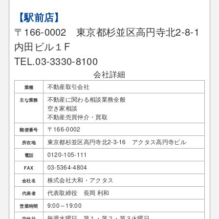
【駅前店】
〒166-0002 東京都杉並区高円寺北2-8-1
内田ビル１F
TEL.03-3330-8100
会社詳細
不動産取引会社
業種
不動産に関わる相談業務全般
主な業務
空き家相談
不動産売買仲介・買取
〒166-0002
郵便番号
東京都杉並区高円寺北2-3-16 アクタス高円寺ビル
所在地
0120-105-111
電話
03-5364-4804
FAX
株式会社大和・アクタス
会社名
代表取締役 長岡 利和
代表者
9:00～19:00
営業時間
毎週水曜日、第１・第２・第３火曜日
定休日