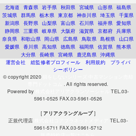
北海道
青森県
岩手県
秋田県
宮城県
山形県
福島県
茨城県
群馬県
栃木県
東京都
神奈川県
埼玉県
千葉県
新潟県
長野県
山梨県
富山県
石川県
福井県
愛知県
静岡県
三重県
岐阜県
大阪府
滋賀県
京都府
兵庫県
奈良県
和歌山県
岡山県
広島県
鳥取県
島根県
山口県
愛媛県
香川県
高知県
徳島県
福岡県
佐賀県
熊本県
大分県
長崎県
宮崎県
鹿児島県
沖縄県
運営会社
総監修者プロフィール
利用規約
プライバ
シーポリシー
© copyright 2020
損をしないシリーズ 中古マンション売却
専門ドットコム
. All rights reserved.
Powered by
株式会社アリアクランソーシャル
TEL.03-
5961-0525 FAX.03-5961-0526
[
アリアクラングループ
]
正規代理店
株式会社コアプラネットメディア
TEL.03-
5961-5711 FAX.03-5961-5712
販売特約店一覧はこちら