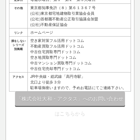
東京都知事免許（８）第６１３６７号
その他
(公社)東京都宅地建物取引業協会会員
(公社)首都圏不動産公正取引協議会加盟
(公社)不動産保証協会
ホームページ
リンク
空き家対策フル活用ドットコム
損をしない
シリーズ
不動産買取フル活用ドットコム
別掲載
中古住宅買取専門ドットコム
空き地買取専門ドットコム
中古マンション買取専門ドットコム
中古住宅売却専門ドットコム
JR中央線・総武線「高円寺駅」
アクセス
北口より徒歩３分
駐車場御座いますので、予めお電話にてご連絡下さい。
「株式会社大和・アクタス」へのお問い合わせ
はこちらから