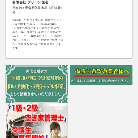
有限会社 グリーン住宅
所在地：青森県弘前市品川町45番4
号
弘前市・平川市を中心に 相続マンショ
ンをお持ちの方へ 【50年の信頼と
1000件の実績が支える確かな売却力】
高く・早く売りたいを叶える信頼の売
却パートナー 有限会社グリーン住宅に
お任せ下さい！ ご要望やご事情に合
わせて最適な方法をご提案させて頂き
ます ...